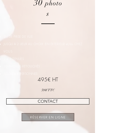
30
photo
s
2H DE PRISE DE VUE
JUSQU'A 2 LIEUX AU CHOIX :EN EXTERIEUR et/ou CHEZ
VOUS
2 à 3 TENUES
30 PHOTOS RETOUCHÉS
JUSQU'A 6 PERSONNES
495€ HT
594
€ TTC
CONTACT
RÉSERVER EN LIGNE