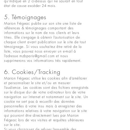
qu’indiqué en 2 ci-dessus qui ne saurait en tout
état de cause excéder 24 mois.
5. Témoignages
Marion Frégeac publie sur son site une liste de
références & témoignages comportant des
informations sur le nom de nos clients et leurs
titres. Elle s’engage à obtenir l’autorisation de
chaque client avant publication sur le site de tout
témoignage. Si vous souhaitez être retiré de la
liste, vous pouvez nous envoyer un e-mail à
l’adresse
mzbparis@gmail.com
et nous
supprimerons vos informations très rapidement
.
6. Cookies/Tracking
Marion Frégeac utilise les cookies afin d’améliorer
et personnaliser le site et/ou en mesurer
l’audience. Les cookies sont des fichiers enregistrés
sur le disque dur de votre ordinateur lors de votre
navigation sur Internet et notamment sur le site. Un
cookie ne sert pas à recueillir des données
personnelles à votre insu mais à enregistrer des
informations relatives à votre navigation sur le site
qui pourront être directement lues par Marion
Frégeac lors de vos visites et requêtes ultérieures
sur le site.
Si vous choisissez de refuser l’ensemble des