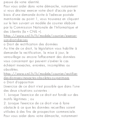
preuve de votre identité.
Pour vous aider dans votre démarche, notamment
si vous désirez exercer votre droit d’accès par le
biais d’une demande écrite à l’adresse postale
mentionnée au point 1, vous trouverez en cliquant
sur le lien suivant un modèle de courrier élaboré
par la Commission Nationale de l’Informatique et
des Libertés (la « CNIL »).
https://www.cnil.fr/fr/modele/courrier/exercer-
son-droit-dacces
o Droit de rectification des données
Au titre de ce droit, la législation vous habilite à
demander la rectification, la mise à jour, le
verrouillage ou encore l’effacement des données
vous concernant qui peuvent s’avérer le cas
échéant inexactes, erronées, incomplètes ou
obsolètes.
https://www.cnil.fr/fr/modele/courrier/rectifier-
des-donnees-inexactes-obsoletes-ou-perimees
o Droit d’opposition
L’exercice de ce droit n’est possible que dans l’une
des deux situations suivantes :
1. Lorsque l’exercice de ce droit est fondé sur des
motifs légitimes ; ou
2. Lorsque l’exercice de ce droit vise à faire
obstacle à ce que les données recueillies soient
utilisées à des fins de prospection commerciale.
Pour vous aider dans votre démarche, notamment