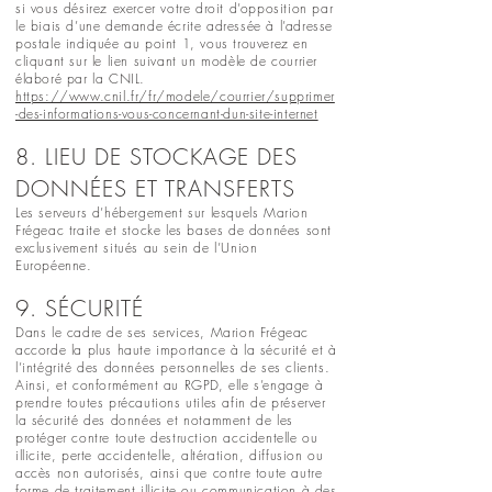
si vous désirez exercer votre droit d’opposition par
le biais d’une demande écrite adressée à l’adresse
postale indiquée au point 1, vous trouverez en
cliquant sur le lien suivant un modèle de courrier
élaboré par la CNIL.
https://www.cnil.fr/fr/modele/courrier/supprimer
-des-informations-vous-concernant-dun-site-internet
8. LIEU DE STOCKAGE DES
DONNÉES ET TRANSFERTS
Les serveurs d’hébergement sur lesquels Marion
Frégeac traite et stocke les bases de données sont
exclusivement situés au sein de l’Union
Européenne.
9. SÉCURITÉ
Dans le cadre de ses services, Marion Frégeac
accorde la plus haute importance à la sécurité et à
l’intégrité des données personnelles de ses clients.
Ainsi, et conformément au RGPD, elle s’engage à
prendre toutes précautions utiles afin de préserver
la sécurité des données et notamment de les
protéger contre toute destruction accidentelle ou
illicite, perte accidentelle, altération, diffusion ou
accès non autorisés, ainsi que contre toute autre
forme de traitement illicite ou communication à des