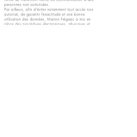
personnes non autorisées.
Par ailleurs, afin d’éviter notamment tout accès non
autorisé, de garantir l’exactitude et une bonne
utilisation des données, Marion Frégeac a mis en
place des procédures électroniques, physiques et
d’encadrement appropriées en vue de sauvegarder
et préserver les données recueillies à travers ses
services.
Si malgré ces précautions une faille de sécurité
venait à vous impacter, Marion Frégeac s’engage
à vous en informer dès que possible et à faire ses
meilleurs efforts pour prendre toutes les mesures
possibles pour neutraliser l’intrusion et en minimiser
les impacts.
PORTRAIT CORPORATE
Portrait professionnel LinkedIn
Trombinoscope entreprise
Shooting Personal Branding
Portrait dirigeant et exécutif
Photo de profil professionnel
Photo de CV et profil LinkedIn
Photographe Portrait
Corporate Paris
Portrait pro Dirigeant & Collaborateur