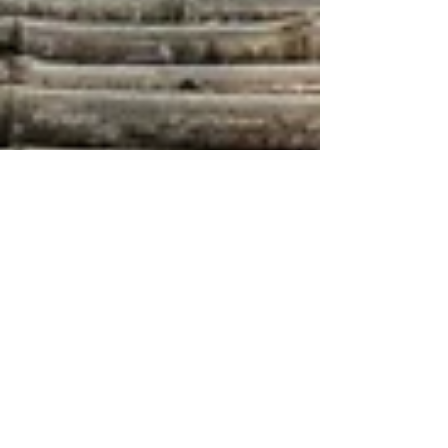
9 janv.
2 min de lecture
Bonne Année 2026 !
quand j’ai voulu faire mon recap en vidéo, je me suis
rendu compte combien cette année 2025 à été dense
et incroyable pour moi ! Pas que en positif, non...