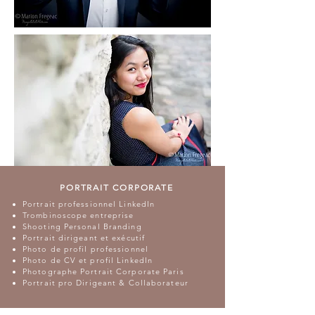
PORTRAIT CORPORATE
Portrait professionnel LinkedIn
Trombinoscope entreprise
Shooting Personal Branding
Portrait dirigeant et exécutif
Photo de profil professionnel
Photo de CV et profil LinkedIn
Photographe Portrait
Corporate Paris
Portrait pro Dirigeant & Collaborateur